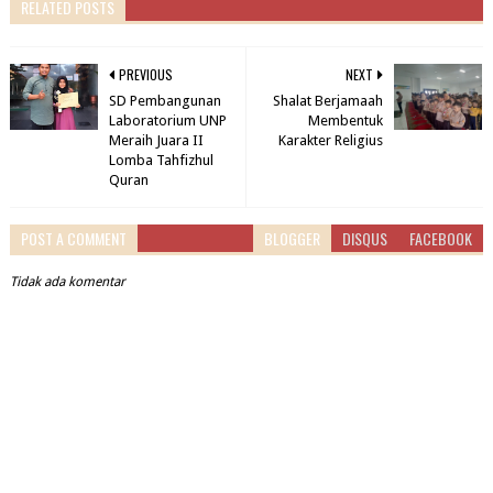
RELATED POSTS
PREVIOUS
NEXT
SD Pembangunan
Shalat Berjamaah
Laboratorium UNP
Membentuk
Meraih Juara II
Karakter Religius
Lomba Tahfizhul
Quran
POST A COMMENT
BLOGGER
DISQUS
FACEBOOK
Tidak ada komentar