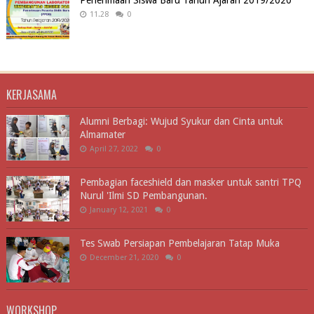
11.28
0
KERJASAMA
Alumni Berbagi: Wujud Syukur dan Cinta untuk
Almamater
April 27, 2022
0
Pembagian faceshield dan masker untuk santri TPQ
Nurul 'Ilmi SD Pembangunan.
January 12, 2021
0
Tes Swab Persiapan Pembelajaran Tatap Muka
December 21, 2020
0
WORKSHOP