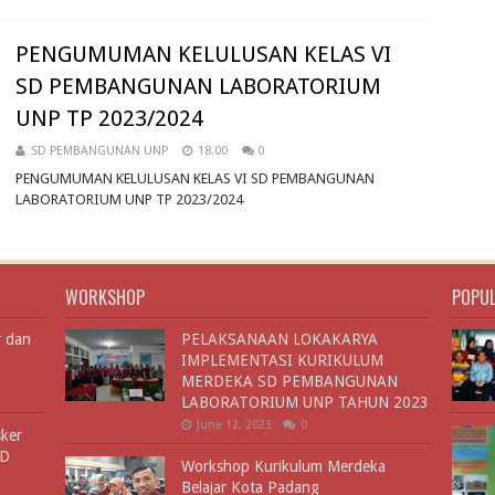
PENGUMUMAN KELULUSAN KELAS VI
SD PEMBANGUNAN LABORATORIUM
UNP TP 2023/2024
SD PEMBANGUNAN UNP
18.00
0
PENGUMUMAN KELULUSAN KELAS VI SD PEMBANGUNAN
LABORATORIUM UNP TP 2023/2024
WORKSHOP
POPU
r dan
PELAKSANAAN LOKAKARYA
IMPLEMENTASI KURIKULUM
MERDEKA SD PEMBANGUNAN
LABORATORIUM UNP TAHUN 2023
June 12, 2023
0
sker
SD
Workshop Kurikulum Merdeka
Belajar Kota Padang