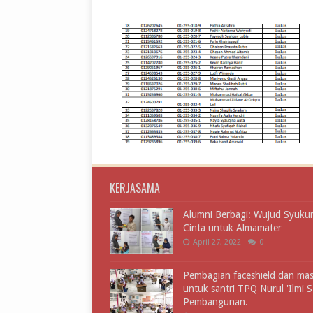
KERJASAMA
Alumni Berbagi: Wujud Syuku
Cinta untuk Almamater
April 27, 2022
0
Pembagian faceshield dan ma
untuk santri TPQ Nurul 'Ilmi 
Pembangunan.