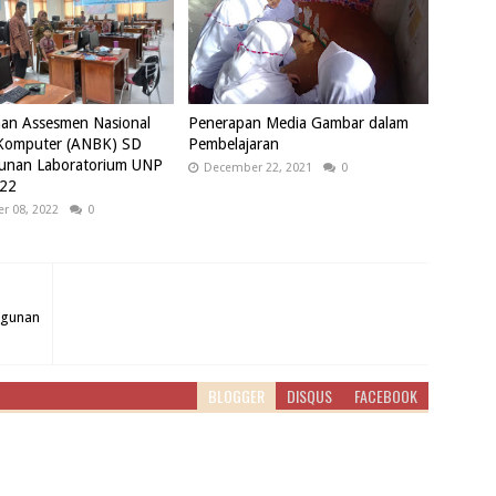
aan Assesmen Nasional
Penerapan Media Gambar dalam
 Komputer (ANBK) SD
Pembelajaran
nan Laboratorium UNP
December 22, 2021
0
22
r 08, 2022
0
ngunan
BLOGGER
DISQUS
FACEBOOK