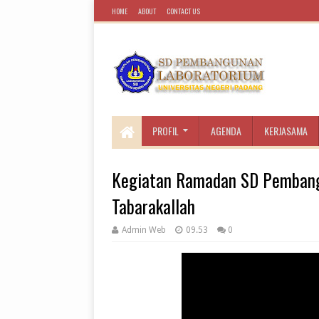
HOME
ABOUT
CONTACT US
PROFIL
AGENDA
KERJASAMA
Kegiatan Ramadan SD Pembangu
Tabarakallah
Admin Web
09.53
0