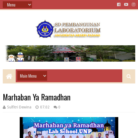
Marhaban Ya Ramadhan
Sulfitri Dewina
07.02
0