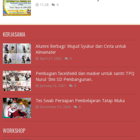
11.28
0
KERJASAMA
Alumni Berbagi: Wujud Syukur dan Cinta untuk
Almamater
April 27, 2022
0
Pembagian faceshield dan masker untuk santri TPQ
Nurul 'Ilmi SD Pembangunan.
January 12, 2021
0
Tes Swab Persiapan Pembelajaran Tatap Muka
December 21, 2020
0
WORKSHOP